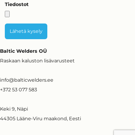
Tiedostot
Baltic Welders OÜ
Raskaan kaluston lisävarusteet
info@balticwelders.ee
+372 53 077 583
Keki 9, Näpi
44305 Lääne-Viru maakond, Eesti