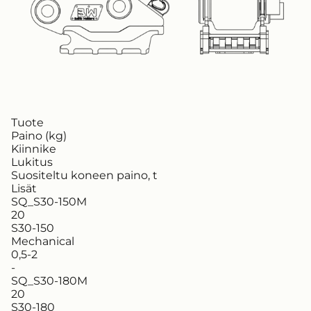
Tuote
Paino (kg)
Kiinnike
Lukitus
Suositeltu koneen paino, t
Lisät
SQ_S30-150M
20
S30-150
Mechanical
0,5-2
-
SQ_S30-180M
20
S30-180