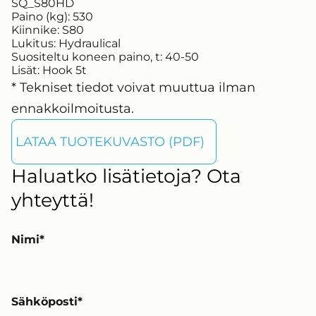
SQ_S80HD
Paino (kg):
530
Kiinnike:
S80
Lukitus:
Hydraulical
Suositeltu koneen paino, t:
40-50
Lisät:
Hook 5t
* Tekniset tiedot voivat muuttua ilman
ennakkoilmoitusta.
LATAA TUOTEKUVASTO (PDF)
Haluatko lisätietoja? Ota
yhteyttä!
Nimi
Sähköposti