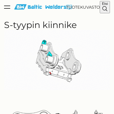
Etsi
on lisätty
TUOTEKUVASTO
Katso ostoskoria
ostoskoriin.
S-tyypin kiinnike