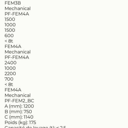
FEM3B
Mechanical
PF-FEM4A
1500
1000
1500
600
< 8t
FEM4A
Mechanical
PF-FEM4A
2400
1000
2200
700
< 8t
FEM4A
Mechanical
PF-FEM2_BC
A (mm):
1200
B (mm):
750
C (mm):
1140
Poids (kg):
175
Capacité de levage (t):
˂ 2,5