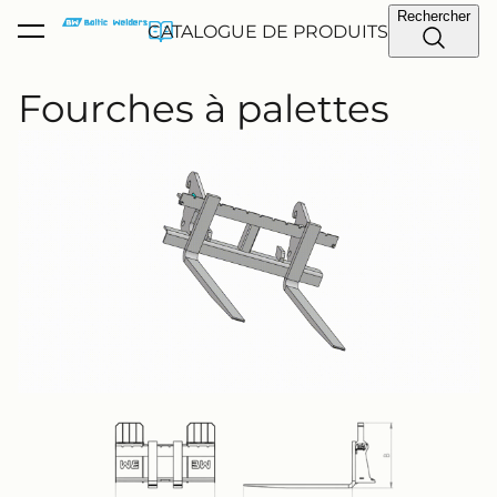
Rechercher
a été ajouté au
CATALOGUE DE PRODUITS
Voir le panier
panier.
Fourches à palettes