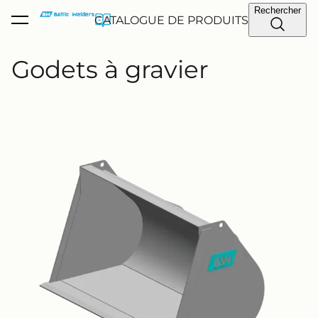
Rechercher
a été ajouté au
CATALOGUE DE PRODUITS
Voir le panier
panier.
Godets à gravier