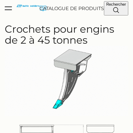
Rechercher
a été ajouté au
CATALOGUE DE PRODUITS
Voir le panier
panier.
Crochets pour engins
de 2 à 45 tonnes