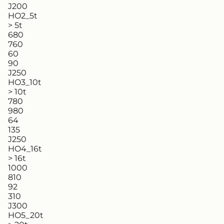
J200
HO2_5t
> 5t
680
760
60
90
J250
HO3_10t
> 10t
780
980
64
135
J250
HO4_16t
> 16t
1000
810
92
310
J300
HO5_20t