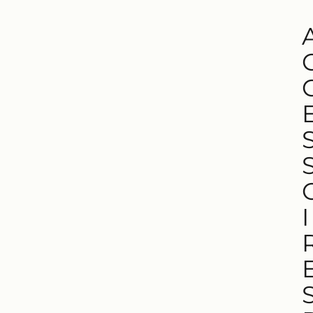
U
G
H
S
Char
rues
en V
avec
un
I
cont
rôle
préci
s et
une