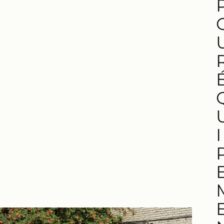
cons
truct
ion
robu
ste,
disp
onibl
es
I
en
larg
eurs
de
trava
il
allan